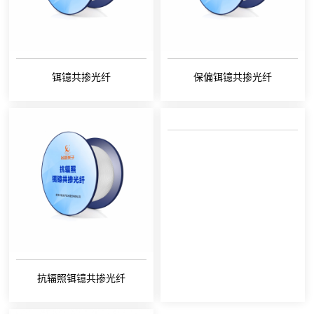
铒镱共掺光纤
保偏铒镱共掺光纤
抗辐照铒镱共掺光纤