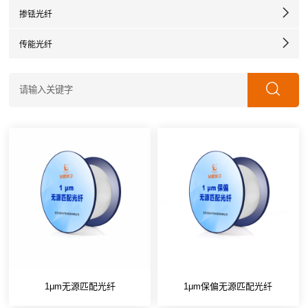
掺铥光纤
传能光纤
1μm无源匹配光纤
1μm保偏无源匹配光纤