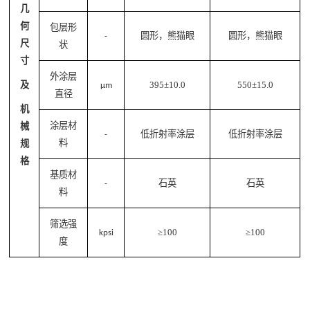
几
何
包层形
圆形，熊猫眼
圆形，熊猫眼
-
尺
状
寸
外涂层
及
3
95
±1
0
.0
550
±
1
5.0
μm
直径
机
涂层材
械
低折射率涂层
低折射率涂层
-
料
规
格
基质材
石英
石英
-
料
筛选强
≥
100
≥
100
kpsi
度