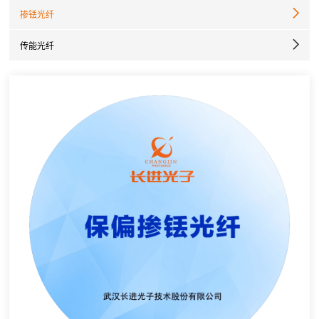
掺铥光纤
传能光纤