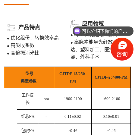
应用领域
产品特点
可以介绍下你们的产品么
2μm窄线宽光纤放大
●
优化组份，转换效率高
●
高脉冲能量光纤放大器雷
●
高吸收系数
●
达、塑料加工、医疗美
高偏振消光比
●
容、外科手术
型号
CJ
TDF
-
15
/
25
0-
CJ
TDF
-
25
/400-PM
典型
参数
PM
工作波
1900-2100
1600-2100
nm
长
纤芯
N
A
0.11
±
0.02
0.10
±
0.0
1
-
包层
N
A
≥
0.46
≥
0.46
-