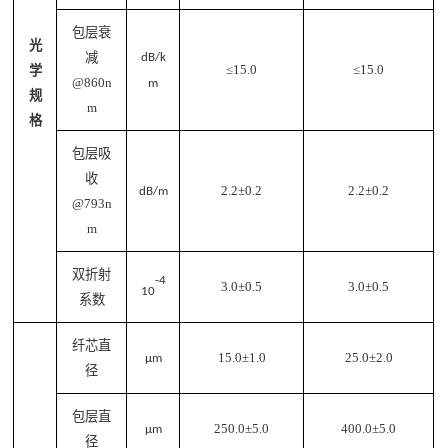
包层衰
光
减
dB/k
≤
15
.0
≤
15.0
学
@860n
m
规
m
格
包层吸
收
2.2±0.2
2.2±0.2
dB/m
@793n
m
双折射
-4
3.0
±
0.5
3.0
±
0.5
10
系数
纤芯
直
15
.0
±
1
.0
25
.0
±2.0
μm
径
包层直
250
.0
±
5.0
400
.0
±
5.0
μm
径