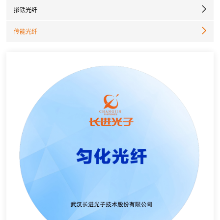
掺铥光纤
传能光纤