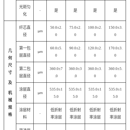
光斑匀
是
是
是
是
-
化
纤芯直
50.0±2.
75.0±2.
100.0±2.
150.0±3.
μm
径
0
0
0
0
第一包
60.0±5.
90.0±2.
120.0±2.
170.0±3.
几
μm
层直径
0
0
0
0
何
尺
第二包
360.0±7
360.0±3
360.0±3.
360.0±5.
寸
μm
层直径
.0
.0
0
0
及
涂层直
535.0±1
535.0±1
535.0±1
535.0±1
机
μm
径
5.0
5.0
5.0
5.0
械
规
涂层材
低折射
低折射
低折射
低折射
-
格
料
率
涂层
率
涂层
率
涂层
率
涂层