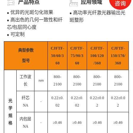
产品特点
应用领域
优异的光斑匀化效果
高功率光纤激光器输出光
●
●
高出色的几何一致性和纤
斑整形
●
芯/包层同心度
可定制
●
CJFTF-
CJFTF-
CJFTF-
CJFTF-
典型
参数
5
0/60/3
75/90/3
1
00
/
120
1
50/170/
型号
60
60
/36
0
360
工作波
800-
800-
800-
800-
nm
长
2100
2100
2100
2100
纤芯
0.22±0.
0.22±0.
0.22±0.0
0.22±0.0
光
-
N
A
02
02
2
2
学
规
内包层
≥0.46
≥0.46
≥0.46
≥0.46
格
-
N
A