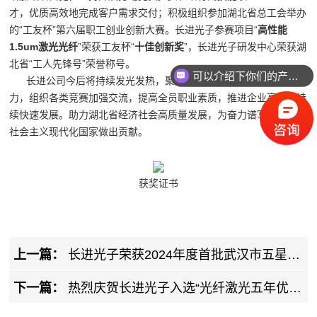
才，优质高效地完成客户需求交付；积极组织参加湖北省总工会举办
的“工友杯”第六届职工创业创新大赛。长进光子参赛项目“
高性能
1.5um激光光纤
”荣获工友杯“
十佳创新奖
”，长进光子研发中心荣获湖
北省“工人先锋号”荣誉称号。
可以介绍下你们的产品么
长进公司今后将持续发光发热，聚焦各部门持续培养专业技术能
力，组织各类竞赛加强交流，提高全员职业素质，推进企业高质量持
续快速发展。助力湖北省经济社会高质量发展，为奋力谱写全面建设
社会主义现代化国家做出贡献。
获奖证书
上一篇：
长进光子荣获2024年度首批武汉市五星级
高新技术企业
下一篇：
热烈庆贺长进光子入选“光纤激光五年优秀
成果展”