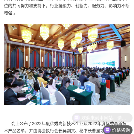
位的共同努力和支持下，行业凝聚力、创新力、服务力、影响力不断
增强 。
欢迎来到本网站，请问有什么可以帮您？
会上公布了2022年度优秀高新技术企业及2022年度优秀高新技
价格咨询
术产品名单，并由协会执行会长吴剑文、秘书长曹显才为长进光子等